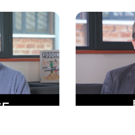
ses
Daniel Coutinho – Co-Fo
od !
Le média 100% dédié aux couli