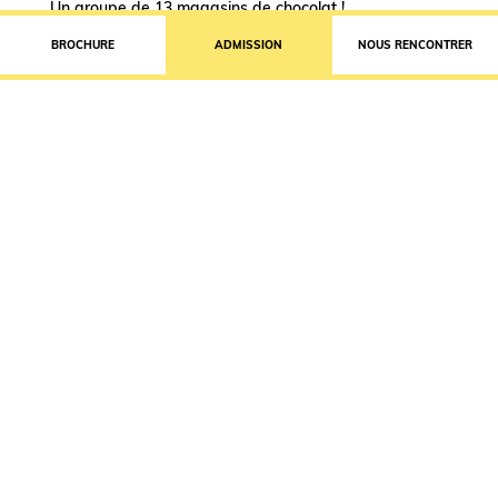
Un groupe de 13 magasins de chocolat !
BROCHURE
ADMISSION
NOUS RENCONTRER
Nicolas Naigeon – Fondateur d’Aveine
L'aérateur de vin connecté