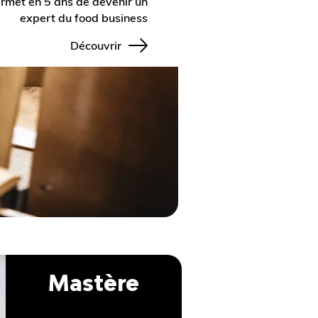
rmet en 5 ans de devenir un
expert du food business
Découvrir
Mastère