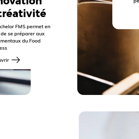
novation
pe
créativité
chelor FMS permet en
 de se préparer aux
amentaux du Food
ess
vrir