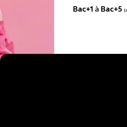
à
Bac+1
Bac+5
(