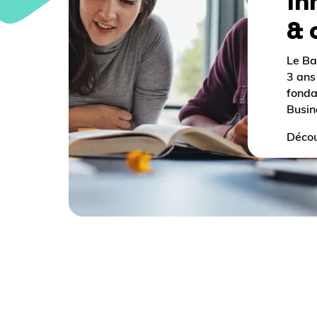
In
& 
Le Ba
3 ans
fond
Busin
Décou