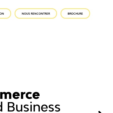
ION
NOUS RENCONTRER
BROCHURE
merce
 Business