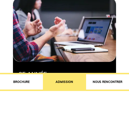
3E ANNÉE
BROCHURE
ADMISSION
NOUS RENCONTRER
Stage d’une durée
minimale
de 3 mois en France ou à
l’international